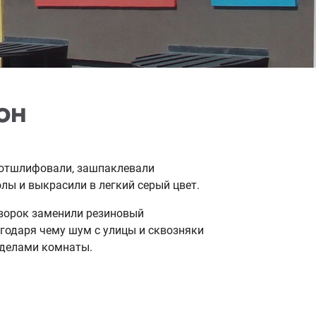
ОН
 отшлифовали, зашпаклевали
олы и выкрасили в легкий серый цвет.
ворок заменили резиновый
агодаря чему шум с улицы и сквозняки
еделами комнаты.