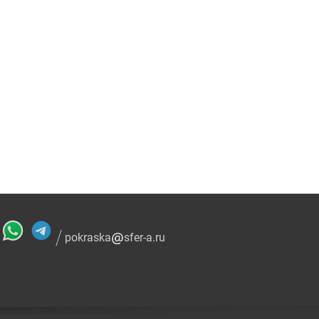
pokraska
sfer-a.ru