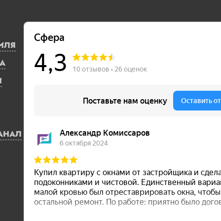
ИЛЯ
А
И
АНАЛ