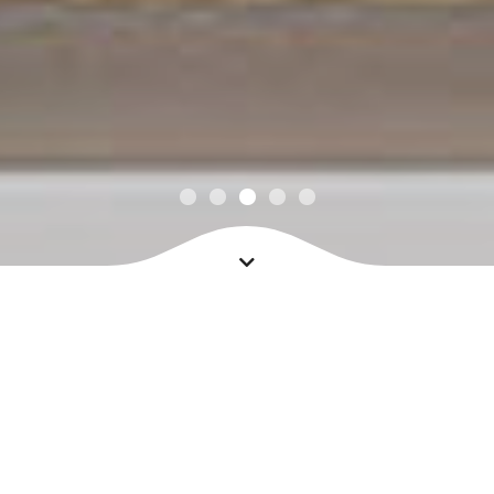
Наша компания производит реставрацию и покраску
окон из ПВХ, алюминиевого и деревянного профиля с
выездом на ваш объект или в условиях собственного
покрасочного цеха. В своей работе мы используем
премиальные швейцарские краски FEYCO, что
позволяет нам гарантировать высокое качество
покрытия и сохранение его превосходного внешнего